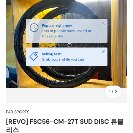
닫다
Selling fast!
Grab yours while you can
~의
1
/
2
FAR SPORTS
[REVO] FSC56-CM-27T SUD DISC 튜블
리스