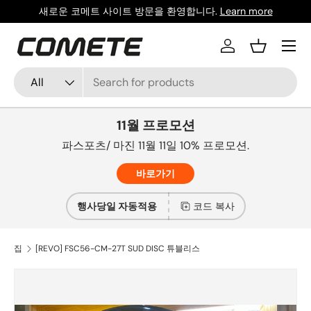
새로운 코메트 사이트 방문을 환영합니다.
Learn more
콘텐츠로 건너뛰기
메뉴
로그인
바구니
찾다
상품 유형
All
11월 프로모션
파스포츠/ 마진 11월 11일 10% 프로모션.
바로가기
행사당일 자동적용
코드 복사
집
[REVO] FSC56-CM-27T SUD DISC 튜블리스