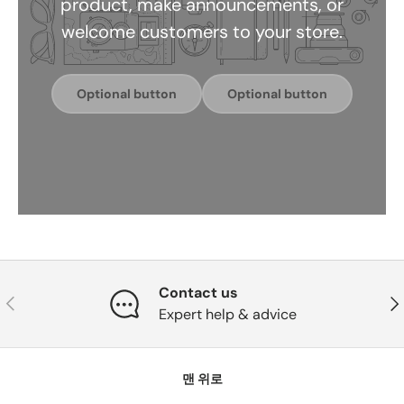
product, make announcements, or
welcome customers to your store.
Optional button
Optional button
Contact us
이전의
다
Expert help & advice
맨 위로