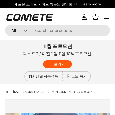
새로운 코메트 사이트 방문을 환영합니다.
Learn more
콘텐츠로 건너뛰기
메뉴
로그인
바구니
찾다
상품 유형
All
11월 프로모션
파스포츠/ 마진 11월 11일 10% 프로모션.
바로가기
행사당일 자동적용
코드 복사
집
[KAZE] FSC58-CM-28T SUD/ DT240S EXP DISC 튜블리스