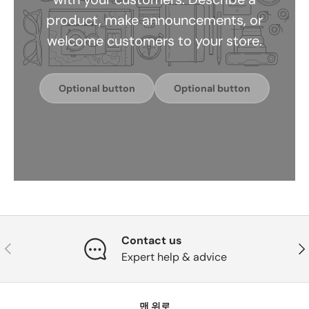
product, make announcements, or
welcome customers to your store.
Optional button
Optional button
Contact us
이전의
다
Expert help & advice
맨 위로