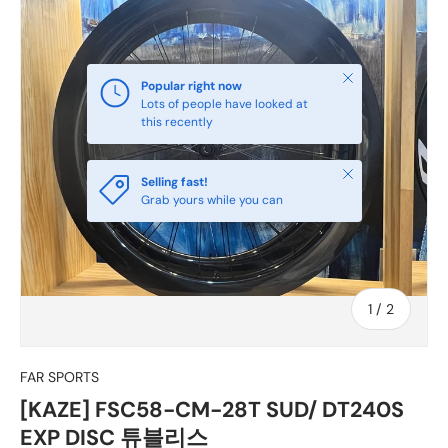
닫다
Popular right now
Lots of people have looked at
this recently
닫다
Selling fast!
Grab yours while you can
~의
1
/
2
FAR SPORTS
[KAZE] FSC58-CM-28T SUD/ DT240S
EXP DISC 튜블리스