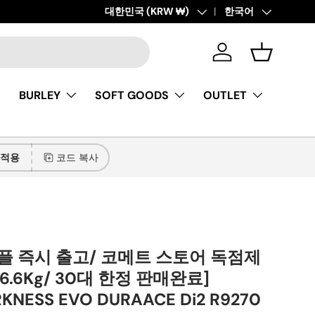
3T BMW 자전거를 곧 만나보실 수 있습니다.
국가/지역
대한민국 (KRW ₩)
언어
한국어
Lear
로그인
바구니
BURLEY
SOFT GOODS
OUTLET
동적용
코드 복사
플 즉시 출고/ 코메트 스토어 독점제
6.6Kg/ 30대 한정 판매완료]
KNESS EVO DURAACE Di2 R9270