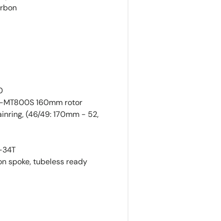
arbon
0
T-MT800S 160mm rotor
inring, (
46/49:
170mm - 52,
1-34T
n spoke,
tubeless ready