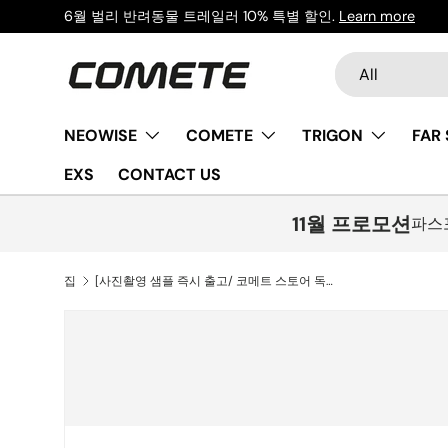
6월 벌리 반려동물 트레일러 10% 특별 할인.
Learn more
콘텐츠로 건너뛰기
찾다
상품 유형
All
NEOWISE
COMETE
TRIGON
FAR
EXS
CONTACT US
11월 프로모션
파스포
집
[사진촬영 샘플 즉시 출고/ 코메트 스토어 독점제품/ M사이즈 6.6Kg/ 30대 한정 판매완료] TRIGON DARKNESS EVO DURAACE Di2 R9270