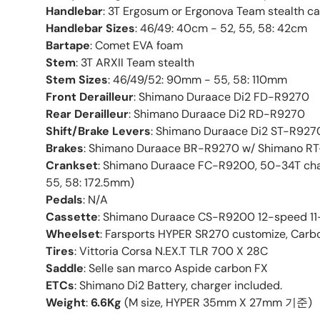
Handlebar
:
3T Ergosum or Ergonova Team stealth c
Handlebar Sizes
:
46/49:
40cm - 52, 55, 58: 42cm
Bartape
:
Comet EVA foam
Stem
:
3T ARXII Team stealth
Stem Sizes
:
46/49/52
: 90mm - 55, 58: 110mm
Front Derailleur
:
Shimano Duraace Di2 FD-R9270
Rear Derailleur
:
Shimano Duraace Di2 RD-R9270
Shift/Brake Levers
:
Shimano Duraace Di2 ST-R927
Brakes
:
Shimano Duraace BR-R9270
w/ Shimano R
Crankset
:
Shimano Duraace FC-R9200
, 50-34T cha
55, 58: 172.5mm)
Pedals
:
N/A
Cassette
:
Shimano Duraace CS-R9200
12-speed 1
Wheelset
:
Farsports HYPER SR270 customize, Carbo
Tires
:
Vittoria Corsa N.EX.T TLR 700 X 28C
Saddle
:
Selle san marco Aspide carbon FX
ETCs
:
Shimano Di2 Battery, charger included.
Weight
:
6.6Kg
(M size, HYPER 35mm X 27mm 기준)