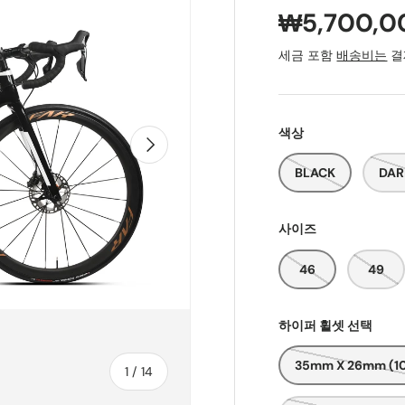
₩5,700,0
세금 포함
배송비는
결
색상
다음
BLACK
DAR
사이즈
46
49
하이퍼 휠셋 선택
35mm X 26mm (1
~의
1
/
14